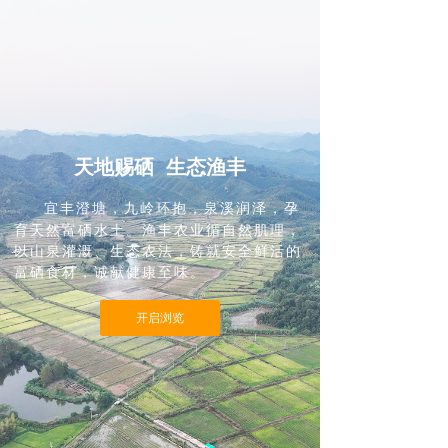
天地赐硒 生态渔丰
宜丰澄塘，九岭环抱，泉溪润泽，孕
育天然富硒水土。渔丰农业循自然肌理，
以山泉灌溉、生态农法，铸就安全鲜活的
富硒食材，诚献健康至味。
开启浏览